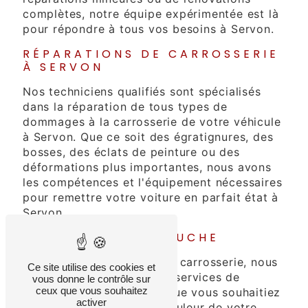
complètes, notre équipe expérimentée est là
pour répondre à tous vos besoins à Servon.
RÉPARATIONS DE CARROSSERIE
À SERVON
Nos techniciens qualifiés sont spécialisés
dans la réparation de tous types de
dommages à la carrosserie de votre véhicule
à Servon. Que ce soit des égratignures, des
bosses, des éclats de peinture ou des
déformations plus importantes, nous avons
les compétences et l'équipement nécessaires
pour remettre votre voiture en parfait état à
Servon.
PEINTURE ET RETOUCHE
En plus des réparations de carrosserie, nous
Ce site utilise des cookies et
proposons également des services de
vous donne le contrôle sur
ceux que vous souhaitez
peinture et de retouche. Que vous souhaitiez
activer
simplement rafraîchir la couleur de votre