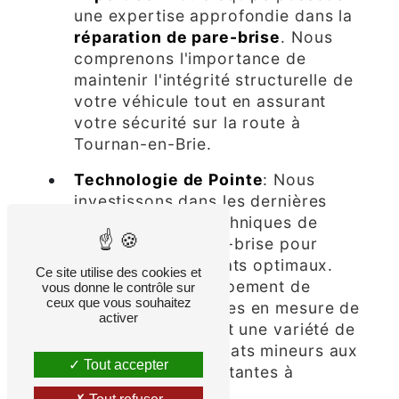
une expertise approfondie dans la
réparation de pare-brise
. Nous
comprenons l'importance de
maintenir l'intégrité structurelle de
votre véhicule tout en assurant
votre sécurité sur la route à
Tournan-en-Brie.
Technologie de Pointe
: Nous
investissons dans les dernières
technologies et techniques de
réparation de pare-brise pour
garantir des résultats optimaux.
Ce site utilise des cookies et
Grâce à notre équipement de
vous donne le contrôle sur
ceux que vous souhaitez
pointe, nous sommes en mesure de
activer
traiter efficacement une variété de
dommages, des éclats mineurs aux
Tout accepter
fissures plus importantes à
Tournan-en-Brie.