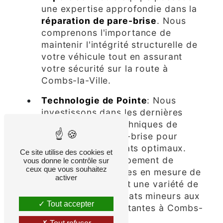
une expertise approfondie dans la
réparation de pare-brise
. Nous
comprenons l'importance de
maintenir l'intégrité structurelle de
votre véhicule tout en assurant
votre sécurité sur la route à
Combs-la-Ville.
Technologie de Pointe
: Nous
investissons dans les dernières
technologies et techniques de
réparation de pare-brise pour
garantir des résultats optimaux.
Ce site utilise des cookies et
Grâce à notre équipement de
vous donne le contrôle sur
ceux que vous souhaitez
pointe, nous sommes en mesure de
activer
traiter efficacement une variété de
dommages, des éclats mineurs aux
Tout accepter
fissures plus importantes à Combs-
la-Ville.